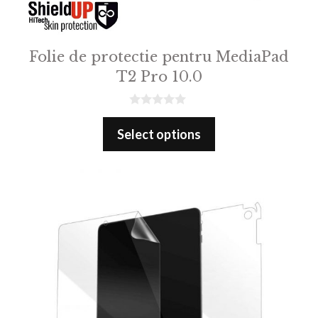
Folie de protectie pentru MediaPad
T2 Pro 10.0
0
o
Select options
u
t
o
f
5