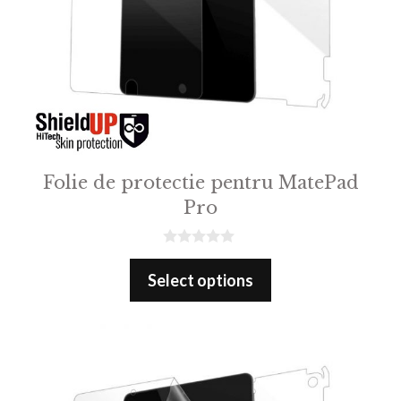
Folie de protectie pentru MatePad
Pro
0
o
Select options
u
t
o
f
5