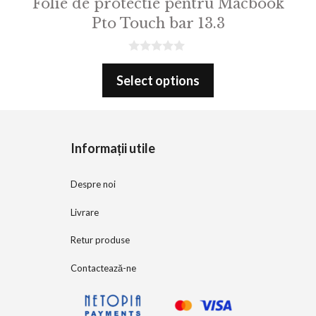
Folie de protectie pentru Macbook
Pto Touch bar 13.3
0
o
Select options
u
t
o
f
5
Informații utile
Despre noi
Livrare
Retur produse
Contactează-ne