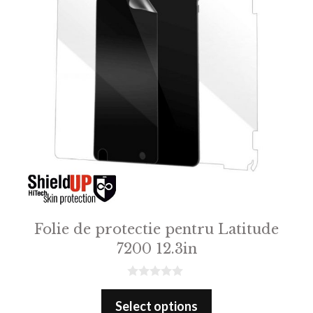
Folie de protectie pentru Latitude
7200 12.3in
0
o
Select options
u