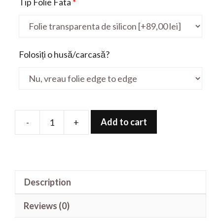
Tip Folie Fata
*
Folosiți o husă/carcasă?
Add to cart
-
+
Folie
de
protectie
pentru
Description
G3
Tab
Reviews (0)
Ultra