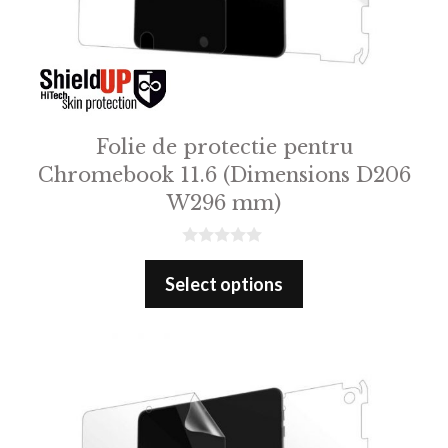
Folie de protectie pentru
Chromebook 11.6 (Dimensions D206
W296 mm)
0
o
Select options
u
t
o
f
5