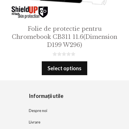
Folie de protectie pentru
Chromebook CB311 11.6(Dimension
D199 W296)
0
o
Select options
u
t
o
f
5
Informații utile
Despre noi
Livrare