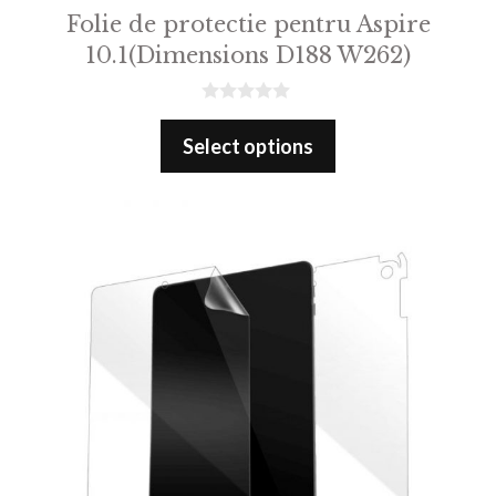
Folie de protectie pentru Aspire
10.1(Dimensions D188 W262)
0
o
Select options
u
t
o
f
5