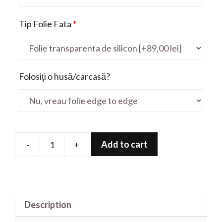
Tip Folie Fata
*
Folosiți o husă/carcasă?
Add to cart
-
+
Folie
de
protectie
pentru
Description
Galaxy
Tab