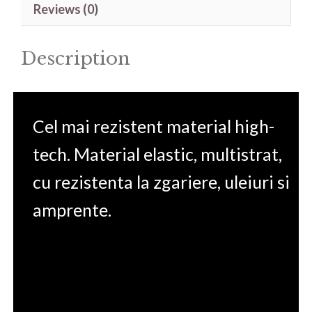
Reviews (0)
A
10.5
Description
quantity
Cel mai rezistent material high-
tech. Material elastic, multistrat,
cu rezistenta la zgariere, uleiuri si
amprente.