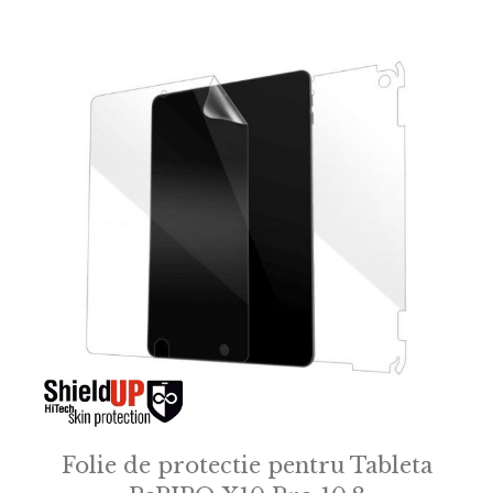
f
5
Folie de protectie pentru Tableta