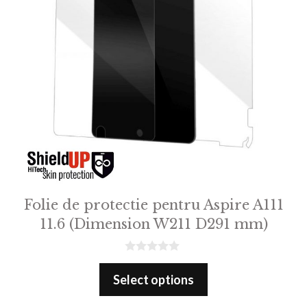
Folie de protectie pentru Aspire A111
11.6 (Dimension W211 D291 mm)
0
o
Select options
u
t
o