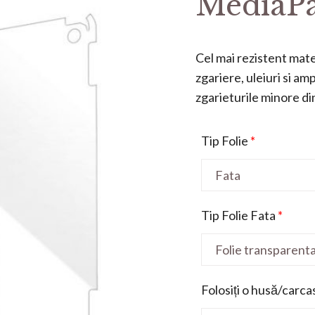
MediaPa
Cel mai rezistent mater
zgariere, uleiuri si a
zgarieturile minore din 
Tip Folie
*
Tip Folie Fata
*
Folosiți o husă/carca