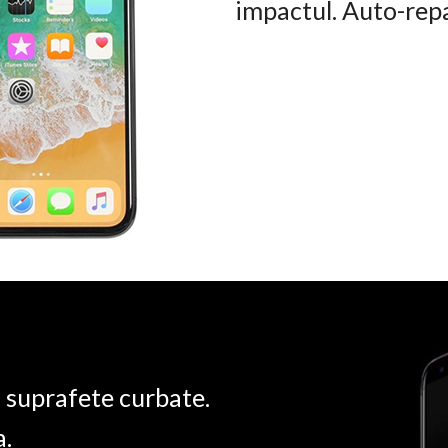
impactul. Auto-rep
u suprafete curbate.
a.