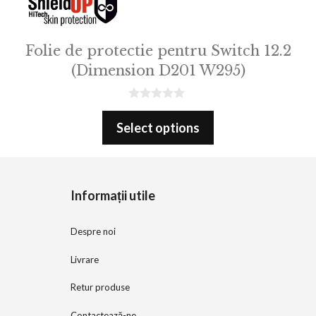
Folie de protectie pentru Switch 12.2
(Dimension D201 W295)
0
o
Select options
u
t
o
f
5
Informații utile
Despre noi
Livrare
Retur produse
Contactează-ne