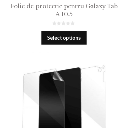
Folie de protectie pentru Galaxy Tab
A 10.5
0
o
Select options
u
t
o
f
5