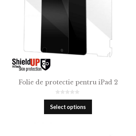
Folie de protectie pentru iPad 2
0
o
Select options
u
t
o
f
5