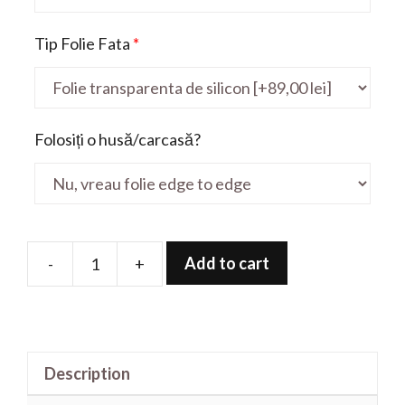
Tip Folie Fata
*
Folosiți o husă/carcasă?
Add to cart
-
+
Folie
de
protectie
pentru
Description
Latitude
7200