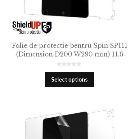
Folie de protectie pentru Spin SP111
(Dimension D200 W290 mm) 11.6
0
o
Select options
u
t
o
f
5