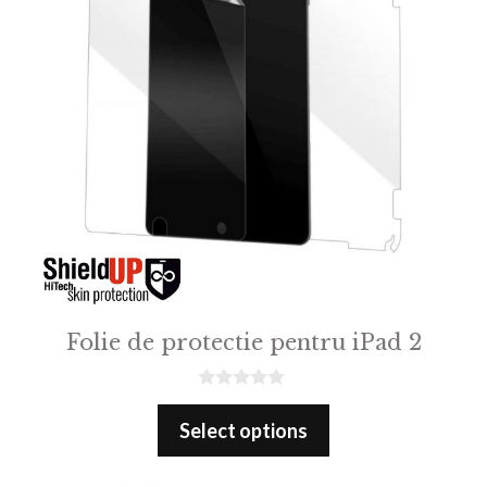
Folie de protectie pentru iPad 2
0
o
Select options
u
t
o
f