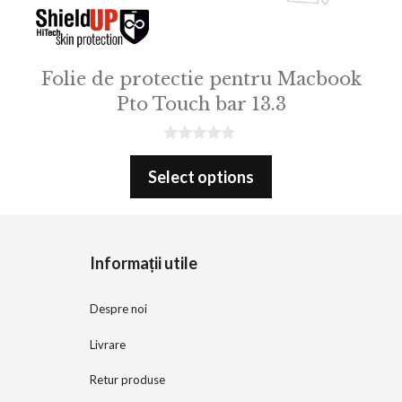
Folie de protectie pentru Macbook
Pto Touch bar 13.3
0
o
Select options
u
t
o
f
5
Informații utile
Despre noi
Livrare
Retur produse