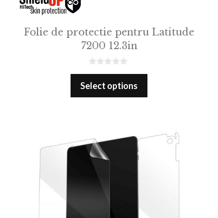
Folie de protectie pentru Latitude
7200 12.3in
0
o
Select options
u
t
o
f
5