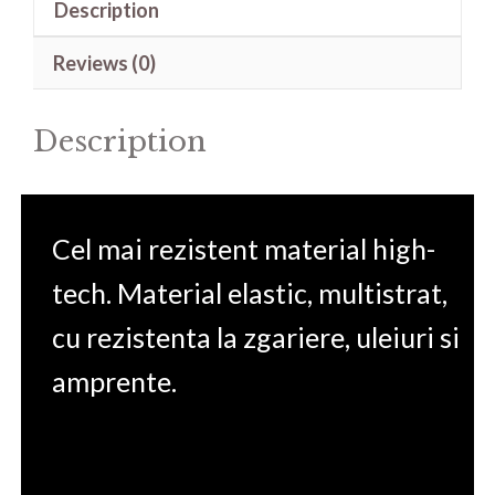
Description
Travel
Mate
Reviews (0)
B118(Dimension
D211
Description
W291)
11.6
quantity
Cel mai rezistent material high-
tech. Material elastic, multistrat,
cu rezistenta la zgariere, uleiuri si
amprente.