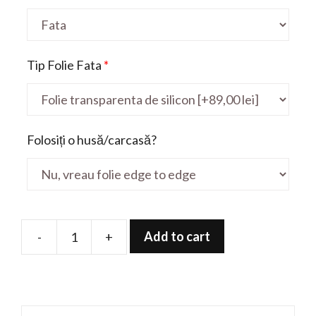
Tip Folie Fata
*
Folosiți o husă/carcasă?
Add to cart
-
+
Folie
de
protectie
pentru