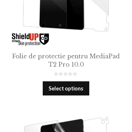
Folie de protectie pentru MediaPad
T2 Pro 10.0
0
o
Select options
u
t
o
f
5