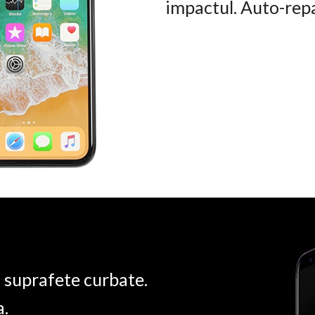
impactul. Auto-rep
u suprafete curbate.
a.