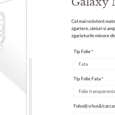
Galaxy 
Cel mai rezistent mater
zgariere, uleiuri si a
zgarieturile minore din 
Tip Folie
*
Tip Folie Fata
*
Folosiți o husă/carca