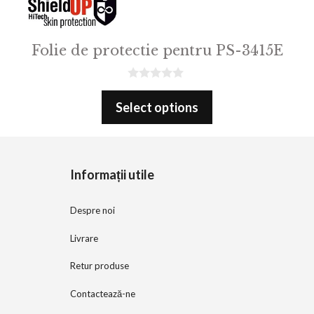
Folie de protectie pentru PS-3415E
0
o
Select options
u
t
o
f
5
Informații utile
Despre noi
Livrare
Retur produse
Contactează-ne