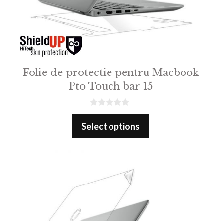
Folie de protectie pentru Macbook
Pto Touch bar 15
0
o
Select options
u
t
o
f
5