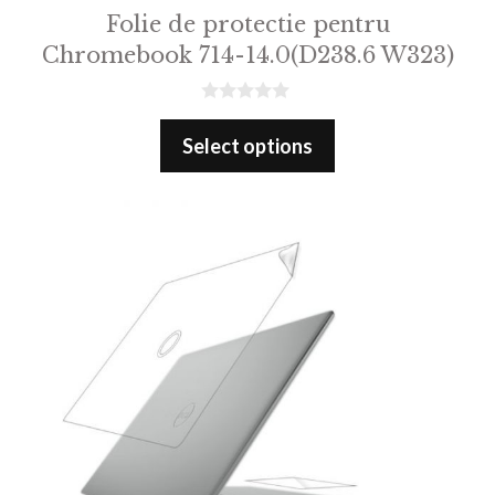
Folie de protectie pentru
Chromebook 714-14.0(D238.6 W323)
0
o
Select options
u
t
o
f
5