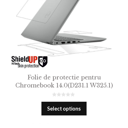
Folie de protectie pentru
Chromebook 14.0(D231.1 W325.1)
0
o
Select options
u
t
o
f
5