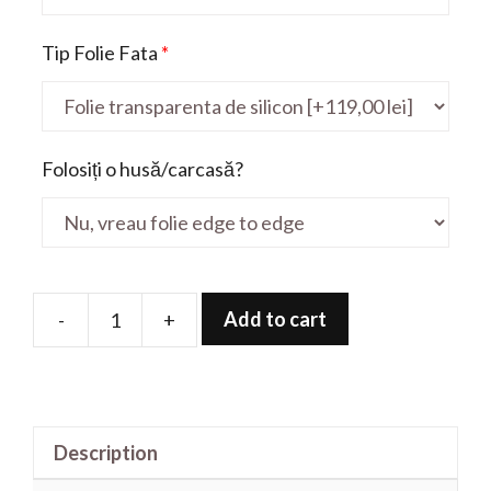
Tip Folie Fata
*
Folosiți o husă/carcasă?
Add to cart
-
+
Folie
de
protectie
pentru
Description
Gaming
GP76