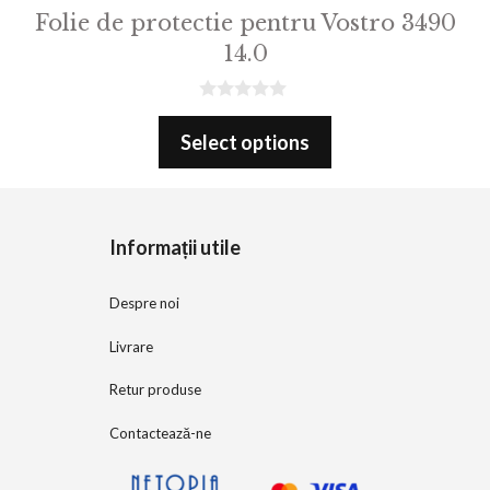
Folie de protectie pentru Vostro 3490
14.0
0
o
Select options
u
t
o
f
5
Informații utile
Despre noi
Livrare
Retur produse
Contactează-ne