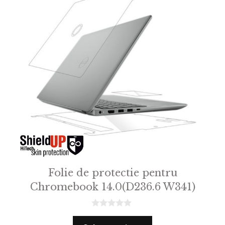
Folie de protectie pentru
Chromebook 14.0(D236.6 W341)
0
o