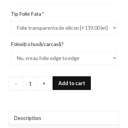
Tip Folie Fata
*
Folosiți o husă/carcasă?
Add to cart
-
+
Folie
de
protectie
pentru
Description
GWT156
Ultra