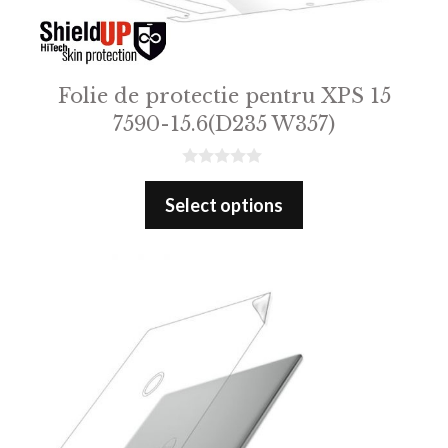
Folie de protectie pentru XPS 15
7590-15.6(D235 W357)
0
o
Select options
u
t
o
f
5