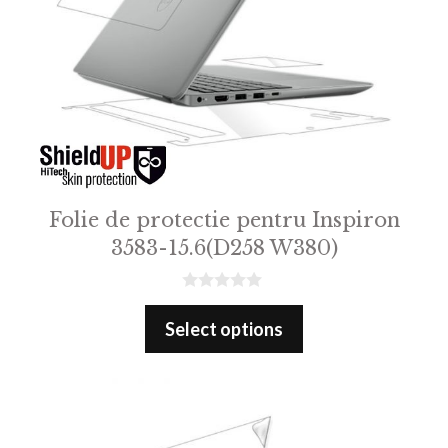
Folie de protectie pentru Inspiron
3583-15.6(D258 W380)
0
o
Select options
u
t
o
f
5