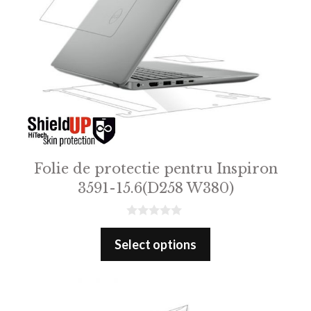
Folie de protectie pentru Inspiron
3591-15.6(D258 W380)
0
o
Select options
u
t
o
f
5