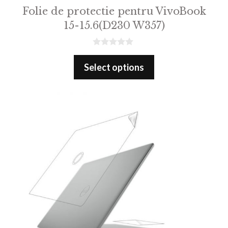
Folie de protectie pentru VivoBook
15-15.6(D230 W357)
0
o
Select options
u
t
o
f
5