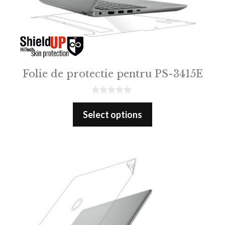
Folie de protectie pentru PS-3415E
0
o
Select options
u
t
o
f
5