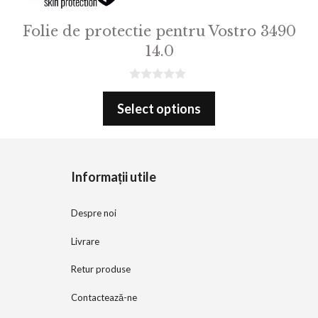
Folie de protectie pentru Vostro 3490
14.0
0
o
Select options
u
t
o
f
5
Informații utile
Despre noi
Livrare
Retur produse
Contactează-ne