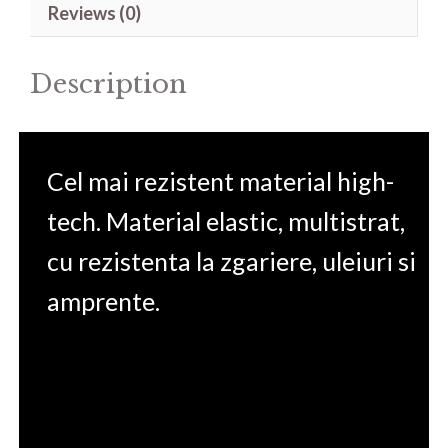
Reviews (0)
5
15.6'
Description
quantity
Cel mai rezistent material high-
tech. Material elastic, multistrat,
cu rezistenta la zgariere, uleiuri si
amprente.