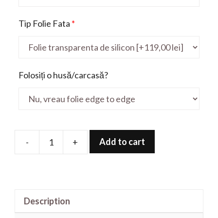
Tip Folie Fata
*
Folosiți o husă/carcasă?
Add to cart
-
+
Folie
de
protectie
pentru
Description
IdeaPad
Flex