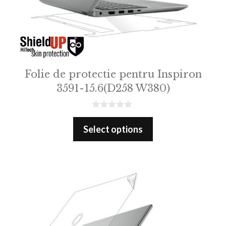
Folie de protectie pentru Inspiron
3591-15.6(D258 W380)
0
o
Select options
u
t
o
f
5