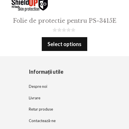
Folie de protectie pentru PS-3415E
0
o
Select options
u
t
o
f
5
Informații utile
Despre noi
Livrare
Retur produse
Contactează-ne