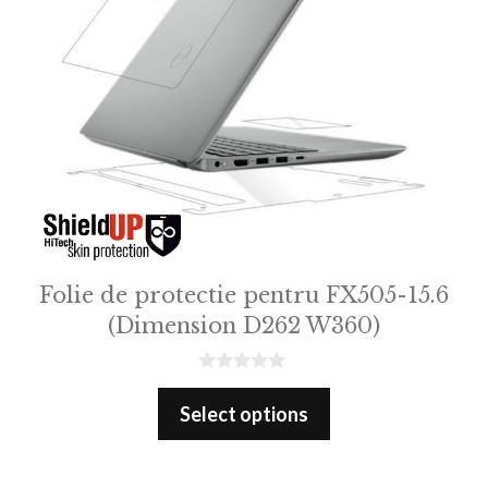
Folie de protectie pentru FX505-15.6
(Dimension D262 W360)
0
o
Select options
u
t
o
f
5