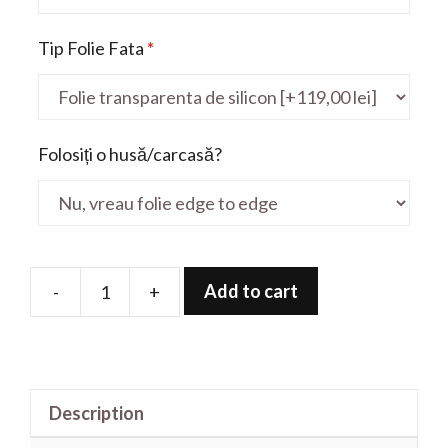
Tip Folie Fata
*
Folosiți o husă/carcasă?
Add to cart
-
+
Folie
de
protectie
pentru
Description
Inspiron
5401