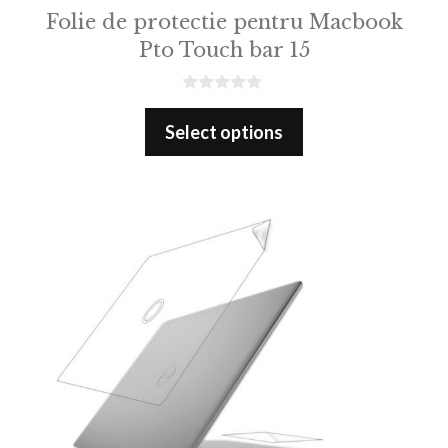
Folie de protectie pentru Macbook
Pto Touch bar 15
0
o
Select options
u
t
o
f
5