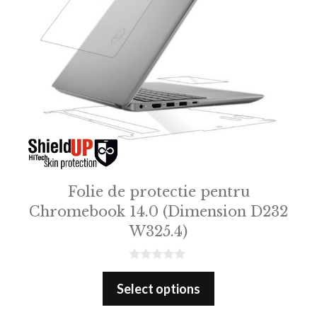
Folie de protectie pentru
Chromebook 14.0 (Dimension D232
W325.4)
0
o
Select options
u
t
o