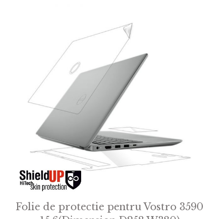
f
5
Folie de protectie pentru Vostro 3590