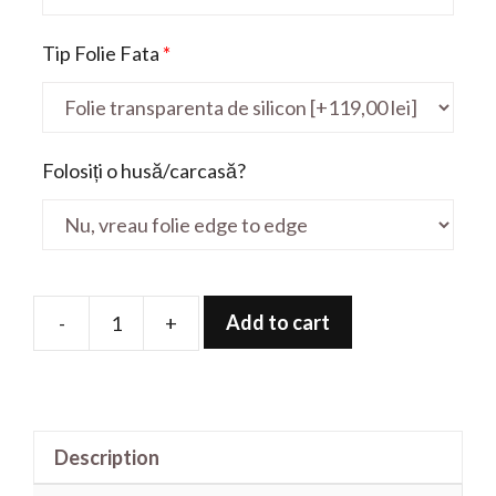
Tip Folie Fata
*
Folosiți o husă/carcasă?
Add to cart
-
+
Folie
de
protectie
pentru
Description
Inspiron
5575