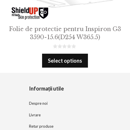
Folie de protectie pentru Inspiron G3
3590-15.6(D254 W365.5)
0
o
Select options
u
t
o
f
5
Informații utile
Despre noi
Livrare
Retur produse