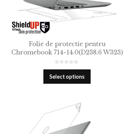
Folie de protectie pentru
Chromebook 714-14.0(D238.6 W323)
0
o
Select options
u
t
o
f
5