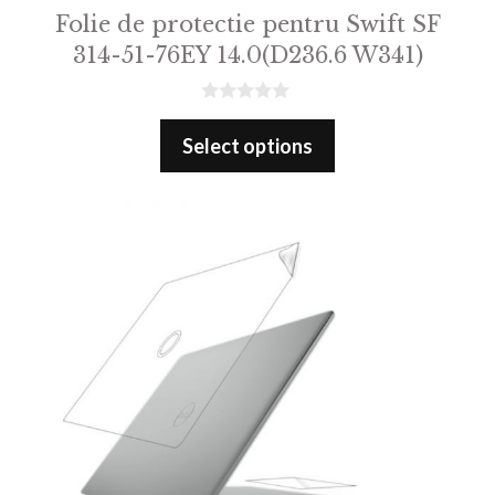
Folie de protectie pentru Swift SF
314-51-76EY 14.0(D236.6 W341)
0
o
Select options
u
t
o
f
5