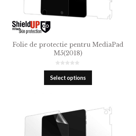
Folie de protectie pentru MediaPad
M5(2018)
0
o
Select options
u
t
o
f
5