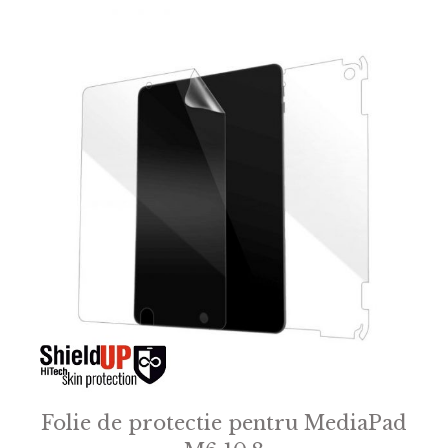
f
5
Folie de protectie pentru MediaPad