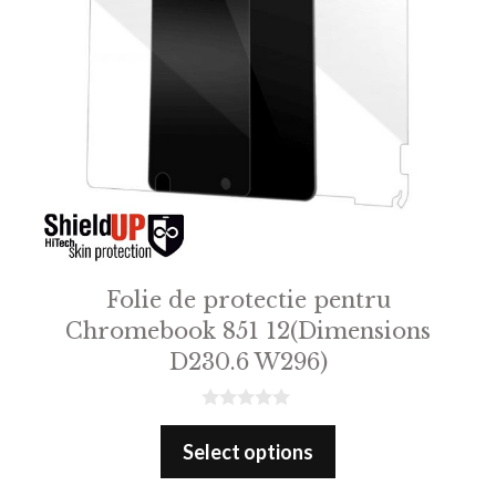
Folie de protectie pentru
Chromebook 851 12(Dimensions
D230.6 W296)
0
o
Select options
u
t
o