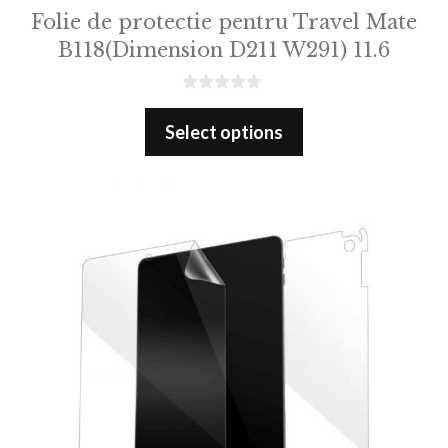
Folie de protectie pentru Travel Mate
B118(Dimension D211 W291) 11.6
0
o
Select options
u
t
o
f
5