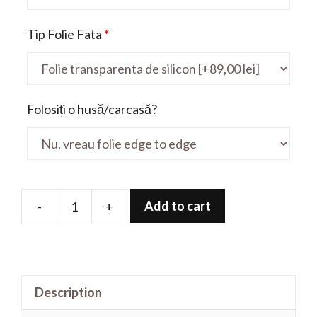
Tip Folie Fata
*
Folosiți o husă/carcasă?
Add to cart
-
+
Folie
de
protectie
pentru
Description
iPad
Pro