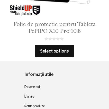
Folie de protectie pentru Tableta
PcPIPO X10 Pro 10.8
0
o
Select options
u
t
o
f
5
Informații utile
Despre noi
Livrare
Retur produse