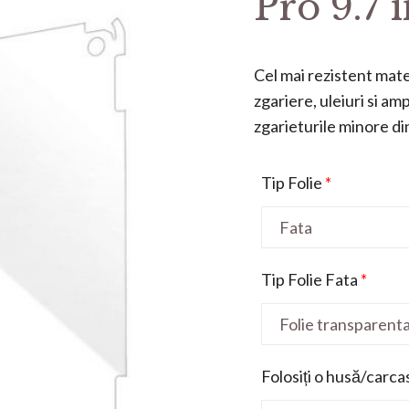
Pro 9.7 
Cel mai rezistent mater
zgariere, uleiuri si a
zgarieturile minore din 
Tip Folie
*
Tip Folie Fata
*
Folosiți o husă/carca