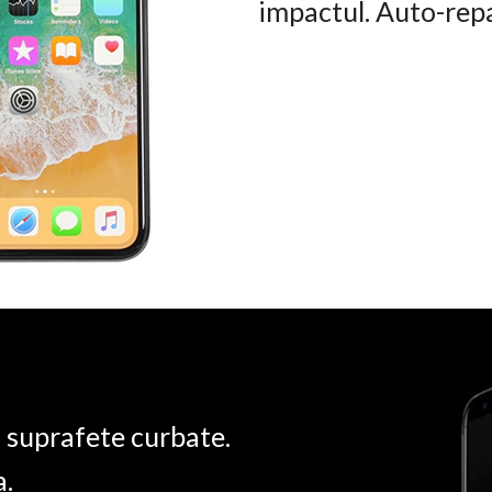
impactul. Auto-rep
u suprafete curbate.
a.