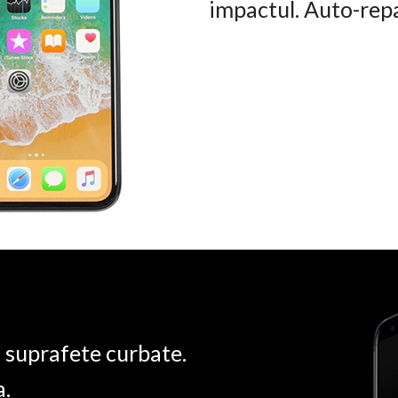
impactul. Auto-rep
u suprafete curbate.
a.