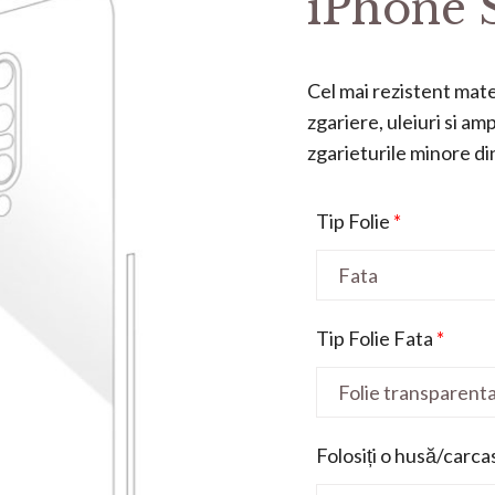
iPhone 
Cel mai rezistent mater
zgariere, uleiuri si a
zgarieturile minore din 
Tip Folie
*
Tip Folie Fata
*
Folosiți o husă/carca