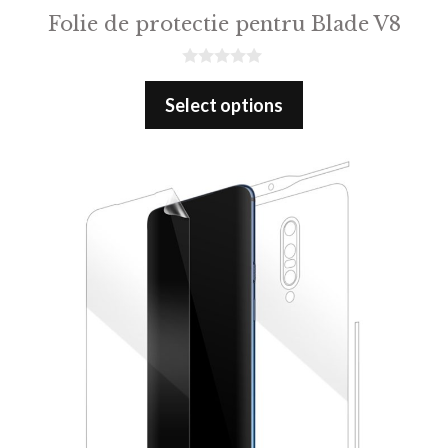
Folie de protectie pentru Blade V8
0
o
Select options
u
t
o
f
5