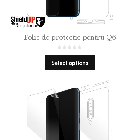
Folie de protectie pentru Q6
0
o
Select options
u
t
o
f
5