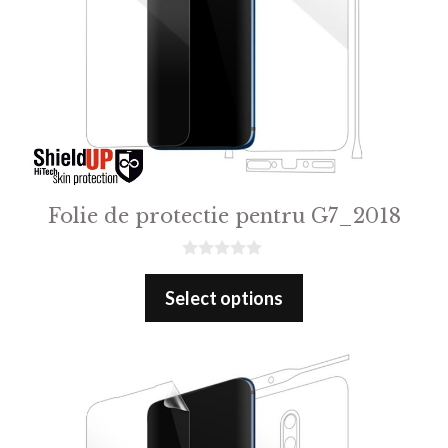
Folie de protectie pentru G7_2018
0
o
Select options
u
t
o
f
5