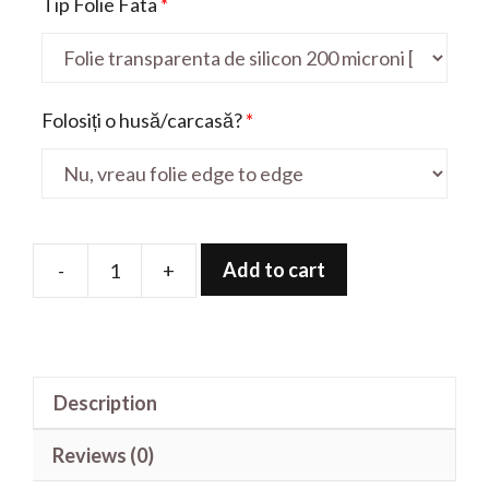
Tip Folie Fata
*
Folosiți o husă/carcasă?
*
Add to cart
-
+
Folie
de
protectie
pentru
Description
K5
quantity
Reviews (0)