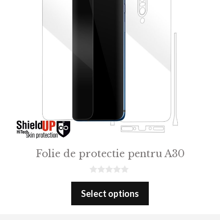
Folie de protectie pentru A30
0
o
Select options
u
t
o
f