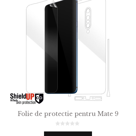
Folie de protectie pentru Mate 9
0
o