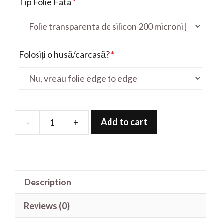
Tip Folie Fata
*
Folosiți o husă/carcasă?
*
Add to cart
-
+
Folie
de
protectie
pentru
Description
K8X
quantity
Reviews (0)