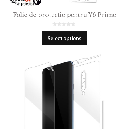
Folie de protectie pentru Y6 Prime
0
o
Select options
u
t
o
f
5