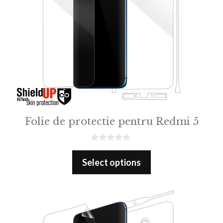
Folie de protectie pentru Redmi 5
0
o
Select options
u
t
o
f
5