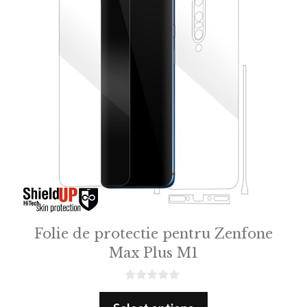
Folie de protectie pentru Zenfone
Max Plus M1
0
o