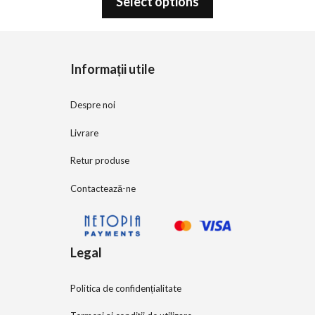
Select options
u
t
o
f
5
Informații utile
Despre noi
Livrare
Retur produse
Contactează-ne
Legal
Politica de confidențialitate