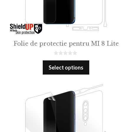
Folie de protectie pentru MI 8 Lite
0
o
Select options
u
t
o
f
5