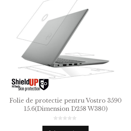
Folie de protectie pentru Vostro 3590
15.6(Dimension D258 W380)
0
o