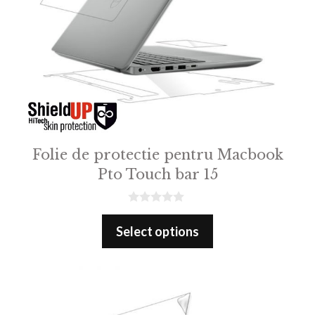
Folie de protectie pentru Macbook
Pto Touch bar 15
0
o
Select options
u
t
o
f
5