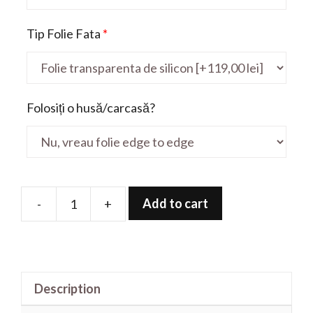
Tip Folie Fata
*
Folosiți o husă/carcasă?
Add to cart
-
+
Folie
de
protectie
pentru
Description
Lexus
RX500H