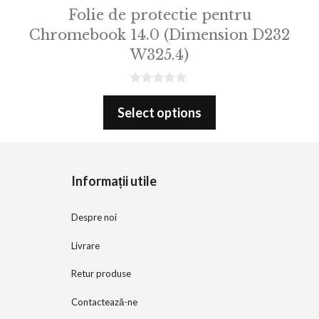
Folie de protectie pentru
Chromebook 14.0 (Dimension D232
W325.4)
0
o
Select options
u
t
o
f
5
Informații utile
Despre noi
Livrare
Retur produse
Contactează-ne