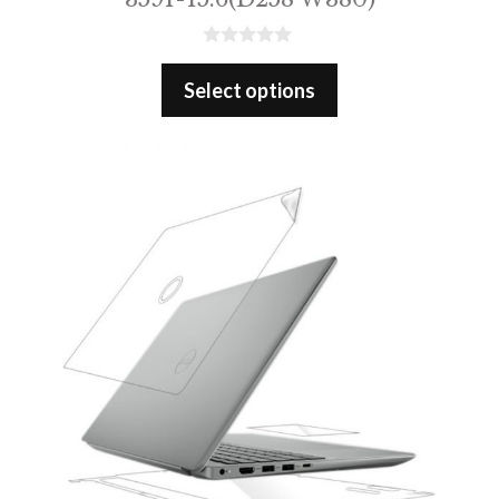
0
o
Select options
u
t
o
f
5