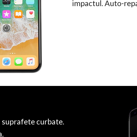
impactul. Auto-rep
u suprafete curbate.
a.