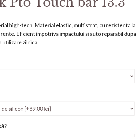
 Pto Touch bar 13.3
ial high-tech. Material elastic, multistrat, cu rezistenta la
mprente. Eficient impotriva impactului si auto reparabil dupa
utilizare zilnica.
să?