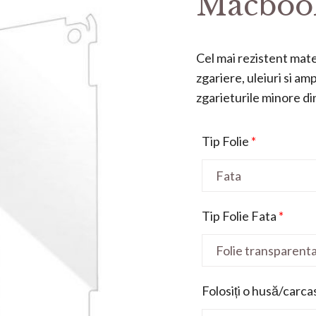
Macbook
Cel mai rezistent mater
zgariere, uleiuri si a
zgarieturile minore din 
Tip Folie
*
Tip Folie Fata
*
Folosiți o husă/carca