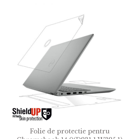
f
5
Folie de protectie pentru