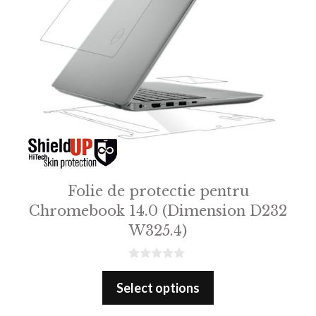
Folie de protectie pentru
Chromebook 14.0 (Dimension D232
W325.4)
0
o
Select options
u
t
o