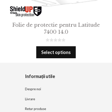
Folie de protectie pentru Latitude
7400 14.0
0
o
Select options
u
t
o
f
5
Informații utile
Despre noi
Livrare
Retur produse