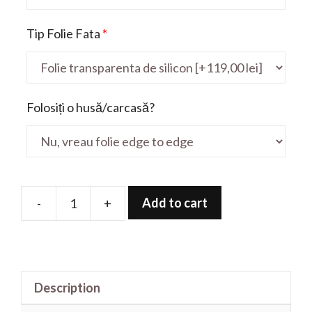
Tip Folie Fata
*
Folosiți o husă/carcasă?
Add to cart
-
+
Folie
de
protectie
pentru
Description
MateBook
D15