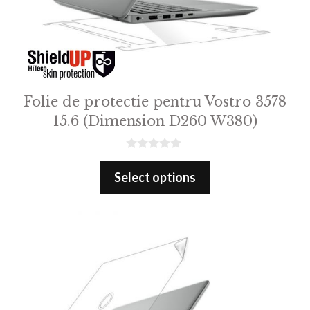
Folie de protectie pentru Vostro 3578
15.6 (Dimension D260 W380)
0
o
Select options
u
t
o
f
5