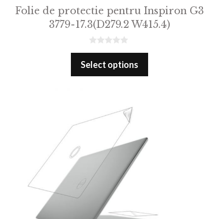
Folie de protectie pentru Inspiron G3
3779-17.3(D279.2 W415.4)
0
o
Select options
u
t
o
f
5