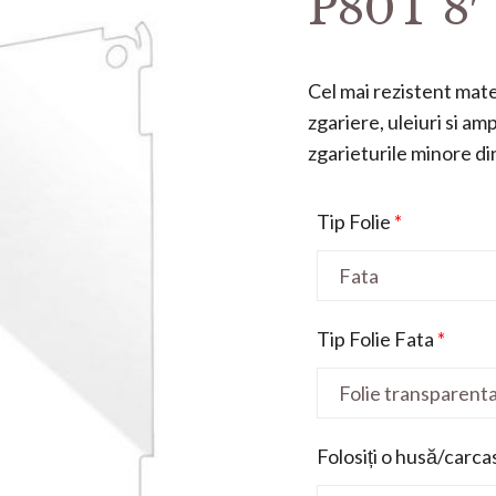
P80T 8′
Cel mai rezistent mater
zgariere, uleiuri si a
zgarieturile minore din 
Tip Folie
*
Tip Folie Fata
*
Folosiți o husă/carca