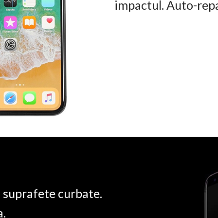
impactul. Auto-rep
u suprafete curbate.
a.