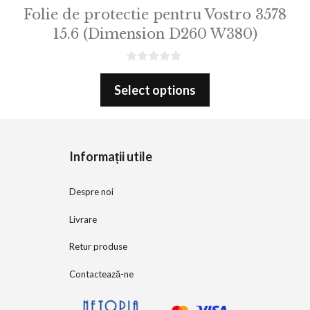
Folie de protectie pentru Vostro 3578
15.6 (Dimension D260 W380)
0
o
Select options
u
t
o
f
5
Informații utile
Despre noi
Livrare
Retur produse
Contactează-ne