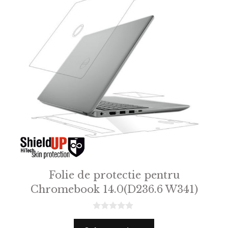
Folie de protectie pentru
Chromebook 14.0(D236.6 W341)
0
o