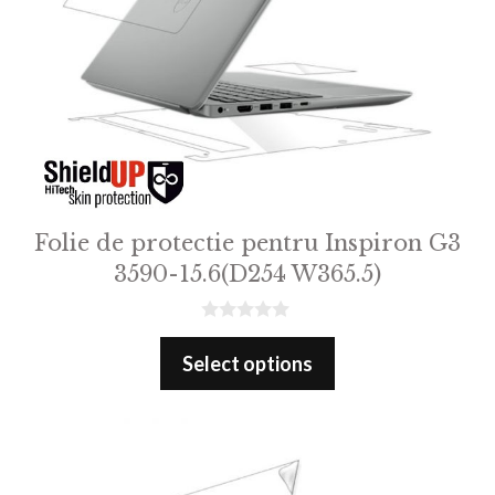
Folie de protectie pentru Inspiron G3
3590-15.6(D254 W365.5)
0
o
Select options
u
t
o
f
5