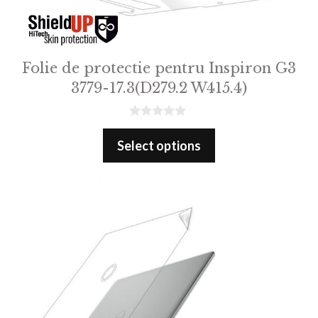
Folie de protectie pentru Inspiron G3
3779-17.3(D279.2 W415.4)
0
o
Select options
u
t
o
f
5