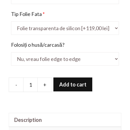
Tip Folie Fata
*
Folosiți o husă/carcasă?
Add to cart
-
+
Folie
de
protectie
pentru
Description
Pavilion
X360