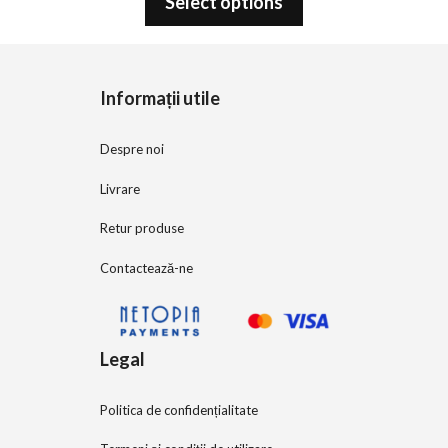
Select options
u
t
o
f
5
Informații utile
Despre noi
Livrare
Retur produse
Contactează-ne
Legal
Politica de confidențialitate