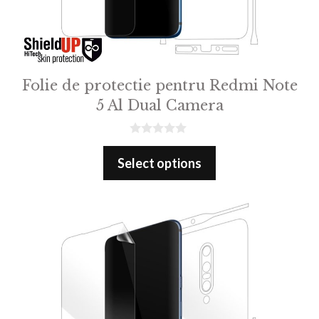
Folie de protectie pentru Redmi Note
5 Al Dual Camera
0
o
Select options
u
t
o
f
5