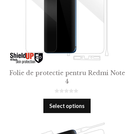
Folie de protectie pentru Redmi Note
4
0
o
Select options
u
t
o
f
5