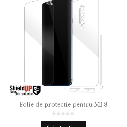
Folie de protectie pentru MI 8
0
o