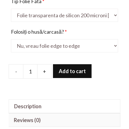
Tip Folie Fata
*
Folosiți o husă/carcasă?
*
Add to cart
-
+
Folie
de
protectie
pentru
Description
PH1
quantity
Reviews (0)