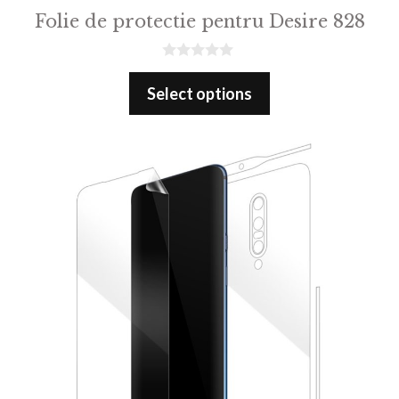
Folie de protectie pentru Desire 828
0
o
Select options
u
t
o
f
5