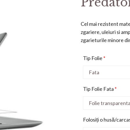
Predator
Cel mai rezistent mater
zgariere, uleiuri si a
zgarieturile minore din 
Tip Folie
*
Tip Folie Fata
*
Folosiți o husă/carca