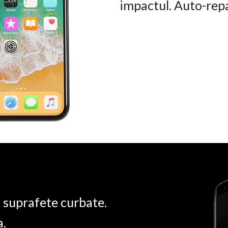
impactul. Auto-rep
u suprafete curbate.
a.