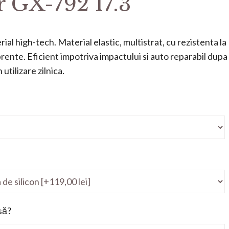
 GX-792 17.3”
ial high-tech. Material elastic, multistrat, cu rezistenta la
mprente. Eficient impotriva impactului si auto reparabil dupa
utilizare zilnica.
să?