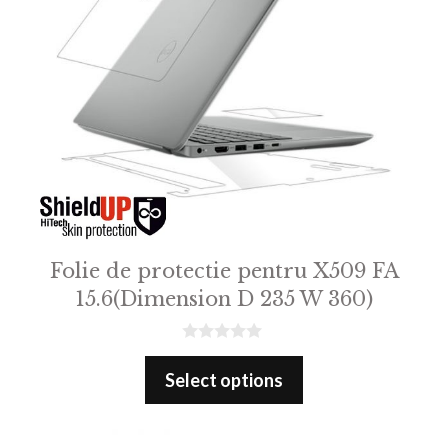
Folie de protectie pentru X509 FA
15.6(Dimension D 235 W 360)
0
o
Select options
u
t
o
f
5