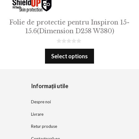
Folie de protectie pentru Inspiron 15-
15.6(Dimension D258 W380)
0
o
Select options
u
t
o
f
5
Informații utile
Despre noi
Livrare
Retur produse
Contactează-ne