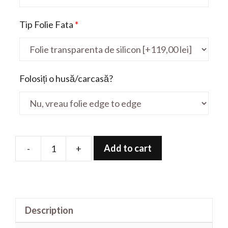
Tip Folie Fata
*
Folosiți o husă/carcasă?
Add to cart
-
+
Folie
de
protectie
pentru
Description
Rog
G533QR