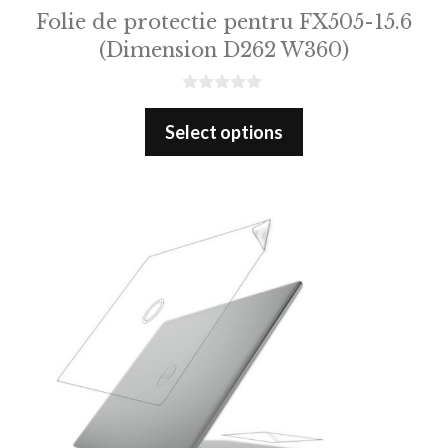
Folie de protectie pentru FX505-15.6
(Dimension D262 W360)
0
o
Select options
u
t
o
f
5