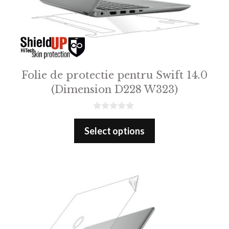
Folie de protectie pentru Swift 14.0
(Dimension D228 W323)
0
o
Select options
u
t
o
f
5