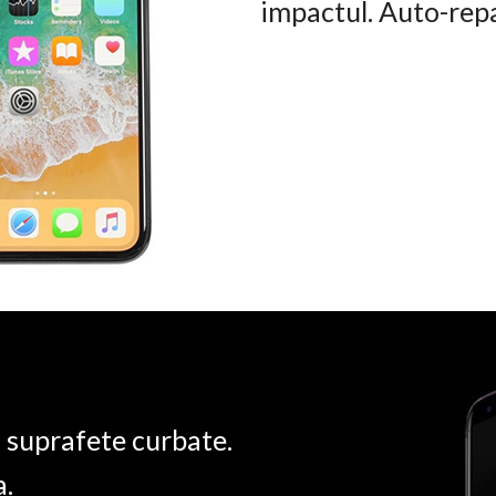
impactul. Auto-rep
u suprafete curbate.
a.