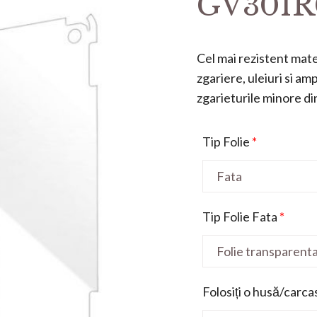
GV301RC
Cel mai rezistent mater
zgariere, uleiuri si a
zgarieturile minore din 
Tip Folie
*
Tip Folie Fata
*
Folosiți o husă/carca