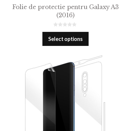
Folie de protectie pentru Galaxy A3
(2016)
0
o
Select options
u
t
o
f
5