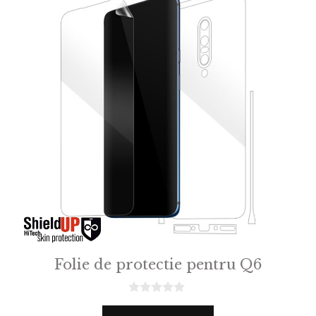
Folie de protectie pentru Q6
0
o