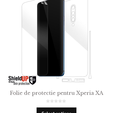
Folie de protectie pentru Xperia XA
0
o