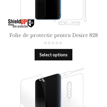
Folie de protectie pentru Desire 828
0
o
Select options
u
t
o
f
5