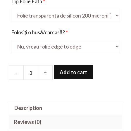
Tip Folie Fata
*
Folosiți o husă/carcasă?
*
Add to cart
-
+
Folie
de
protectie
pentru
Description
S20
quantity
Reviews (0)