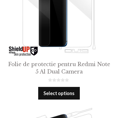
Folie de protectie pentru Redmi Note
5 Al Dual Camera
0
o
Select options
u
t
o
f
5