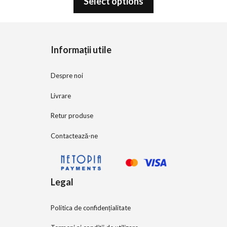
Select options
u
t
o
f
5
Informații utile
Despre noi
Livrare
Retur produse
Contactează-ne
Legal
Politica de confidențialitate