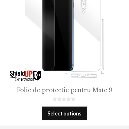
Folie de protectie pentru Mate 9
0
o
Select options
u
t
o
f