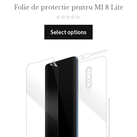
Folie de protectie pentru MI 8 Lite
0
o
Select options
u
t
o
f
5