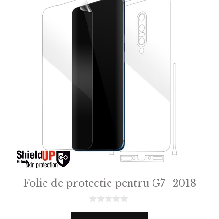
Folie de protectie pentru G7_2018
0
o