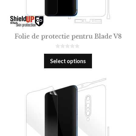
Folie de protectie pentru Blade V8
0
o
Select options
u
t
o
f
5