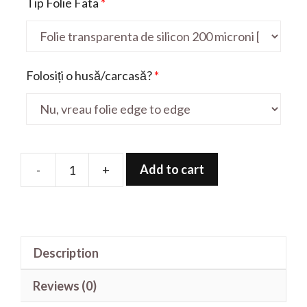
Tip Folie Fata
*
Folosiți o husă/carcasă?
*
Add to cart
-
+
Folie
de
protectie
pentru
Description
S41
Pro
Reviews (0)
quantity