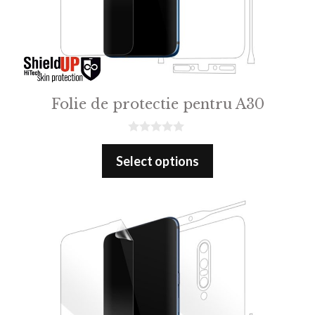
Folie de protectie pentru A30
0
o
Select options
u
t
o
f
5