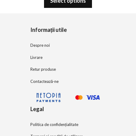
Select options
u
t
o
f
5
Informații utile
Despre noi
Livrare
Retur produse
Contactează-ne
Legal
Politica de confidențialitate