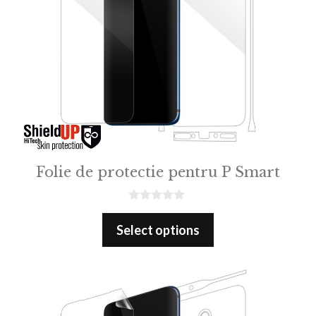
Folie de protectie pentru P Smart
0
o
Select options
u
t
o
f
5