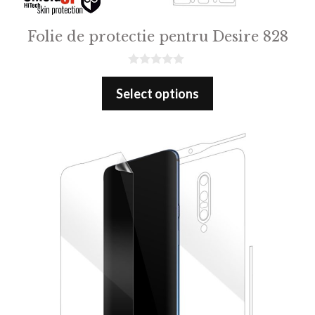
Folie de protectie pentru Desire 828
0
o
Select options
u
t
o
f
5