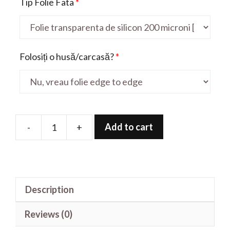
Tip Folie Fata
*
Folosiți o husă/carcasă?
*
Add to cart
-
+
Folie
de
protectie
pentru
Description
Spark
20P
Reviews (0)
quantity