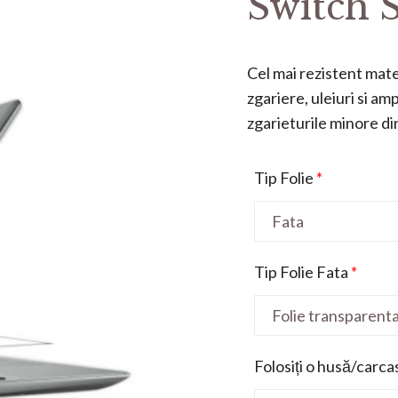
Switch
Cel mai rezistent mater
zgariere, uleiuri si a
zgarieturile minore din 
Tip Folie
*
Tip Folie Fata
*
Folosiți o husă/carca