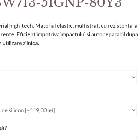
 SW713-51GNP-80Y3
ial high-tech. Material elastic, multistrat, cu rezistenta la
mprente. Eficient impotriva impactului si auto reparabil dupa
utilizare zilnica.
să?