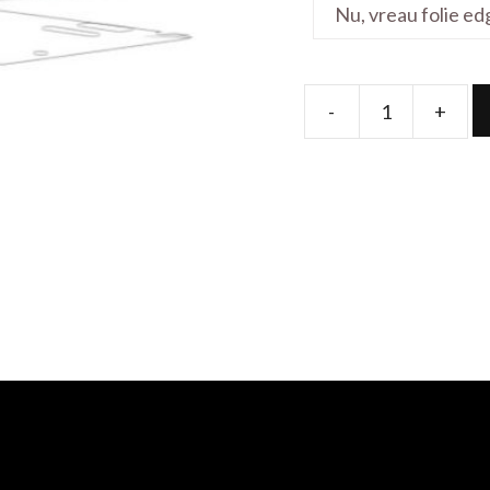
-
+
Folie
de
protectie
pentru
Switch
SW713-
51GNP-
80Y3
quantity