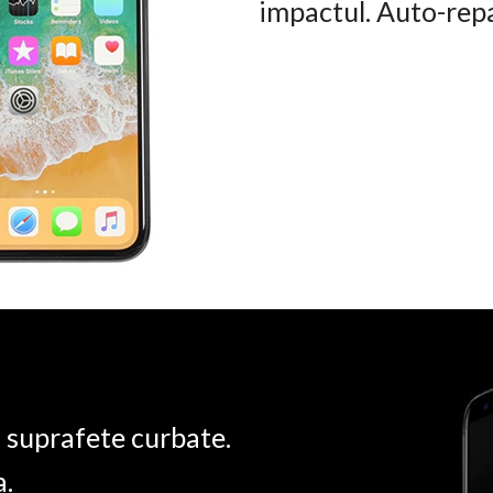
impactul. Auto-rep
u suprafete curbate.
a.