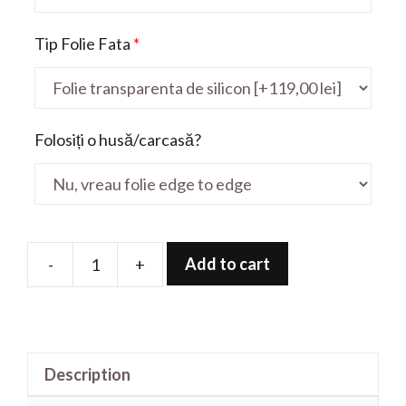
Tip Folie Fata
*
Folosiți o husă/carcasă?
Add to cart
-
+
Folie
de
protectie
pentru
Description
ThinkBook
15-