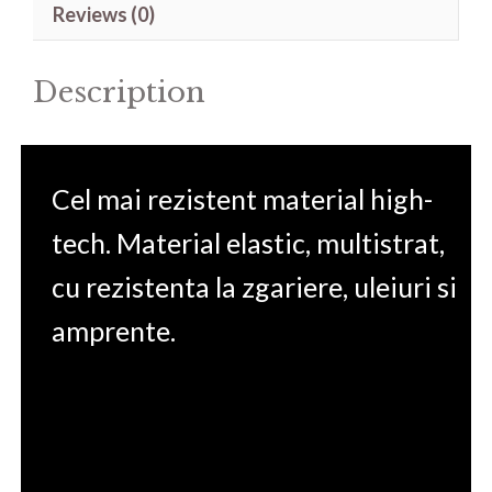
Reviews (0)
IML
15.6'
Description
quantity
Cel mai rezistent material high-
tech. Material elastic, multistrat,
cu rezistenta la zgariere, uleiuri si
amprente.