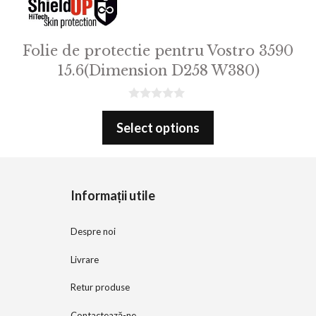
Folie de protectie pentru Vostro 3590
15.6(Dimension D258 W380)
0
o
Select options
u
t
o
f
5
Informații utile
Despre noi
Livrare
Retur produse
Contactează-ne