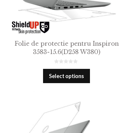
Folie de protectie pentru Inspiron
3583-15.6(D258 W380)
0
o
Select options
u
t
o
f
5