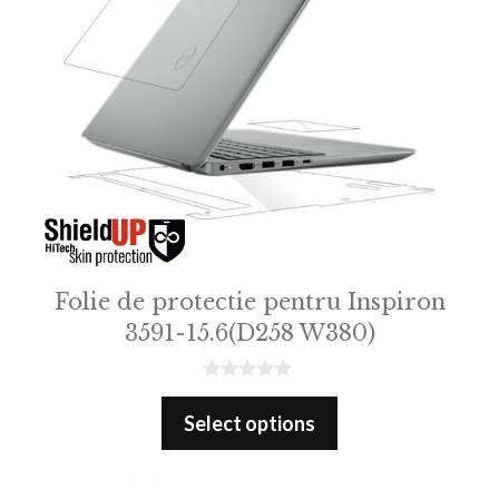
Folie de protectie pentru Inspiron
3591-15.6(D258 W380)
0
o
Select options
u
t
o
f
5