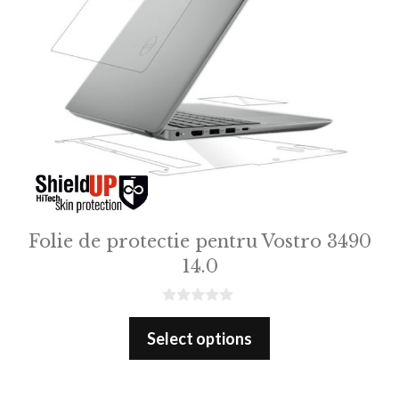
Folie de protectie pentru Vostro 3490
14.0
0
o
Select options
u
t
o
f
5