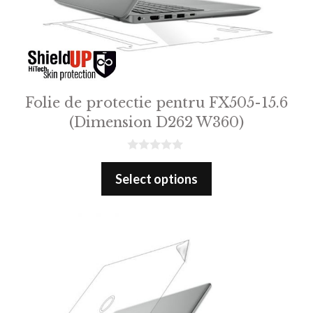
Folie de protectie pentru FX505-15.6
(Dimension D262 W360)
0
o
Select options
u
t
o
f
5