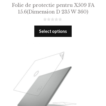
Folie de protectie pentru X509 FA
15.6(Dimension D 235 W 360)
0
o
Select options
u
t
o
f
5