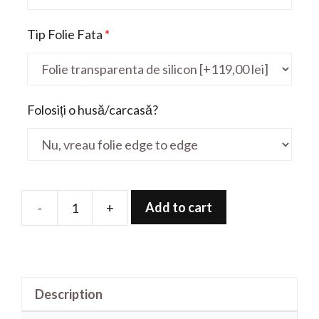
Tip Folie Fata
*
Folosiți o husă/carcasă?
Add to cart
-
+
Folie
de
protectie
pentru
Description
ThinkPad
P53s