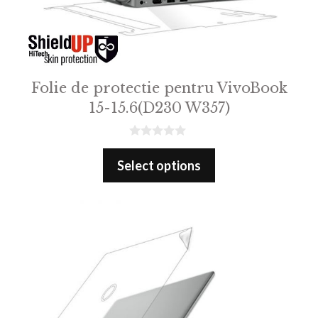
Folie de protectie pentru VivoBook
15-15.6(D230 W357)
0
o
Select options
u
t
o
f
5