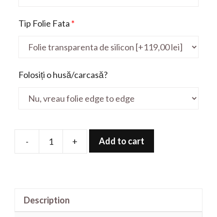
Tip Folie Fata
*
Folosiți o husă/carcasă?
Add to cart
-
+
Folie
de
protectie
pentru
Description
ThinkPad
T480