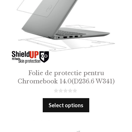
Folie de protectie pentru
Chromebook 14.0(D236.6 W341)
0
o
Select options
u
t
o
f
5