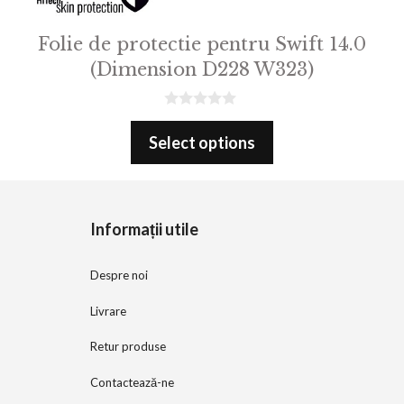
Folie de protectie pentru Swift 14.0
(Dimension D228 W323)
0
o
Select options
u
t
o
f
5
Informații utile
Despre noi
Livrare
Retur produse
Contactează-ne