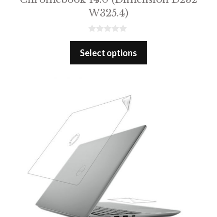
W325.4)
0
o
Select options
u
t
o
f
5