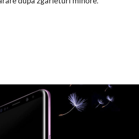
arare dupa zgarieturi minore.