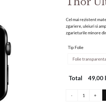
Thor Ul
Cel mai rezistent mater
zgariere, uleiuri si a
zgarieturile minore din 
Tip Folie
Total
49,00
l
-
+
Folie
de