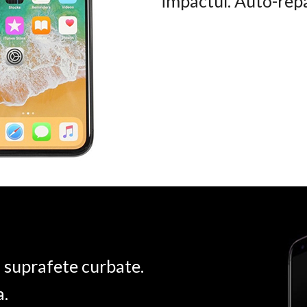
impactul. Auto-rep
u suprafete curbate.
a.