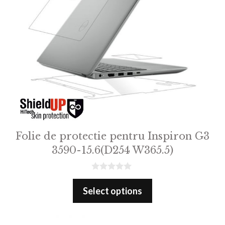
Folie de protectie pentru Inspiron G3
3590-15.6(D254 W365.5)
0
o
Select options
u
t
o
f
5