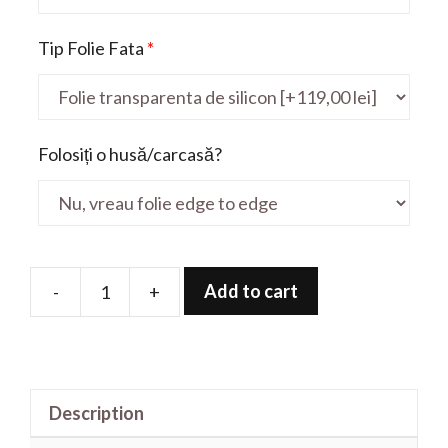
Tip Folie Fata
*
Folosiți o husă/carcasă?
Add to cart
-
+
Folie
de
protectie
pentru
Description
TravelMate
TMP214