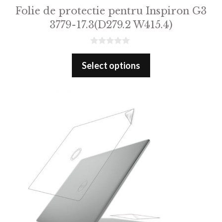
Folie de protectie pentru Inspiron G3
3779-17.3(D279.2 W415.4)
0
o
Select options
u
t
o
f
5