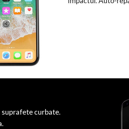
impactul. Auto-rep
u suprafete curbate.
a.