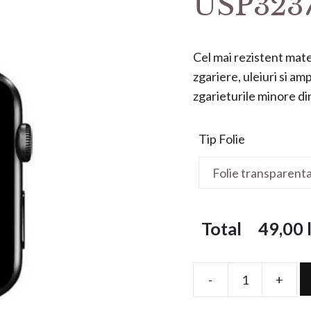
USP323
Cel mai rezistent mater
zgariere, uleiuri si a
zgarieturile minore din 
Tip Folie
Total
49,00
l
-
+
Folie
de