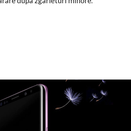
arare dupa zgarieturi minore.