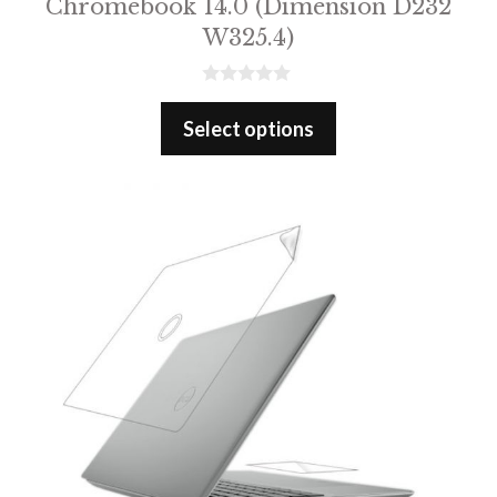
Chromebook 14.0 (Dimension D232
W325.4)
0
o
Select options
u
t
o
f
5