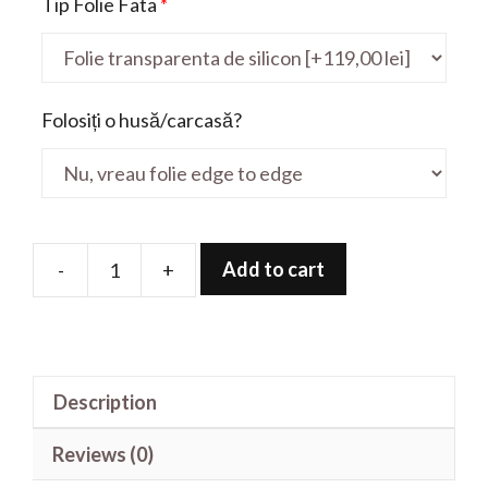
Tip Folie Fata
*
Folosiți o husă/carcasă?
Add to cart
-
+
Folie
de
protectie
pentru
Description
V
V130
Reviews (0)
15.6'