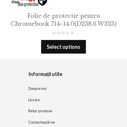
Folie de protectie pentru
Chromebook 714-14.0(D238.6 W323)
0
o
Select options
u
t
o
f
5
Informații utile
Despre noi
Livrare
Retur produse
Contactează-ne