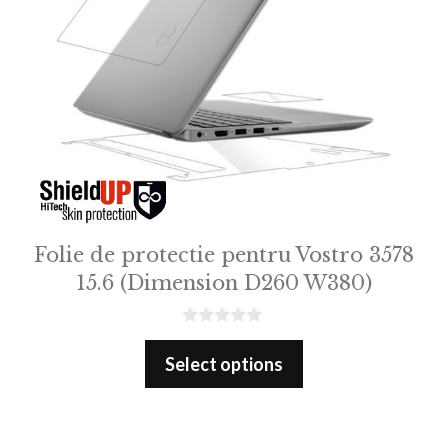
Folie de protectie pentru Vostro 3578
15.6 (Dimension D260 W380)
0
o
Select options
u
t
o
f
5