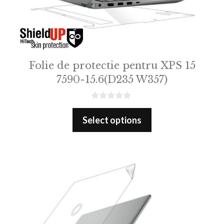
Folie de protectie pentru XPS 15
7590-15.6(D235 W357)
0
o
Select options
u
t
o
f
5