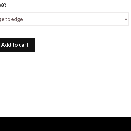
să?
Add to cart