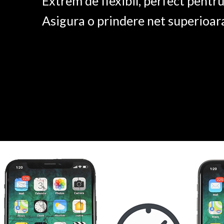
Extrem de flexibil, perfect pentr
Asigura o prindere net superioar