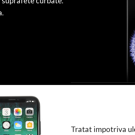
u suprafete curbate.
a.
Tratat impotriva ul