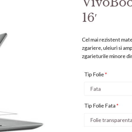
VivoBoo
16′
Cel mai rezistent mater
zgariere, uleiuri si a
zgarieturile minore din 
Tip Folie
*
Tip Folie Fata
*