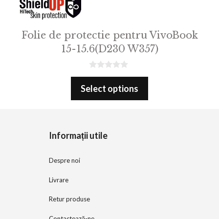
Folie de protectie pentru VivoBook
15-15.6(D230 W357)
0
o
Select options
u
t
o
f
5
Informații utile
Despre noi
Livrare
Retur produse
Contactează-ne