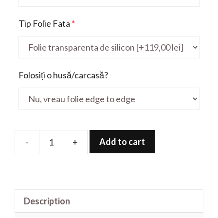
Tip Folie Fata
*
Folosiți o husă/carcasă?
Add to cart
-
+
Folie
de
protectie
pentru
Description
Viziera
ShieldUP