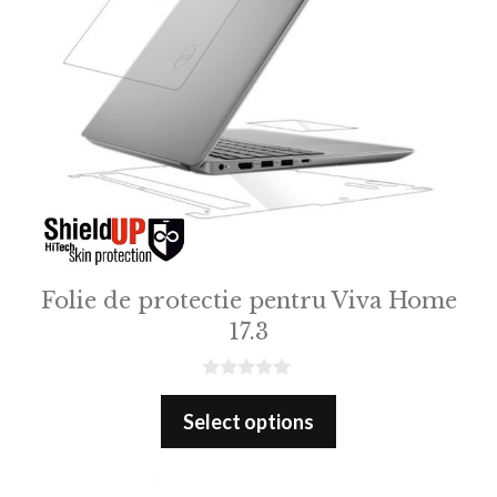
Folie de protectie pentru Viva Home
17.3
0
o
Select options
u
t
o
f
5