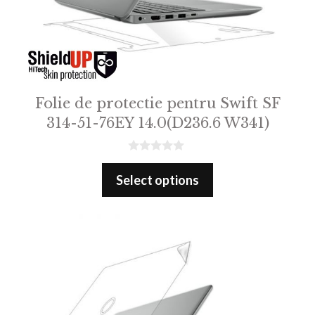
Folie de protectie pentru Swift SF
314-51-76EY 14.0(D236.6 W341)
0
o
Select options
u
t
o
f
5