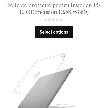
Folie de protectie pentru Inspiron 15-
15.6(Dimension D258 W380)
0
o
Select options
u
t
o
f
5