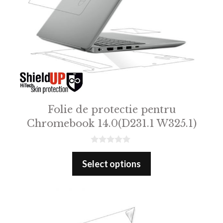
Folie de protectie pentru
Chromebook 14.0(D231.1 W325.1)
0
o
Select options
u
t
o
f
5