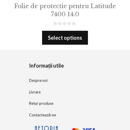
Folie de protectie pentru Latitude
7400 14.0
0
o
Select options
u
t
o
f
5
Informații utile
Despre noi
Livrare
Retur produse
Contactează-ne