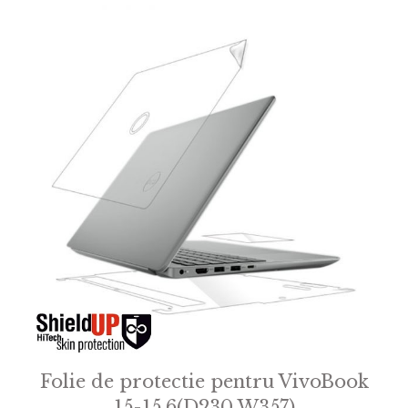
Folie de protectie pentru VivoBook
15-15.6(D230 W357)