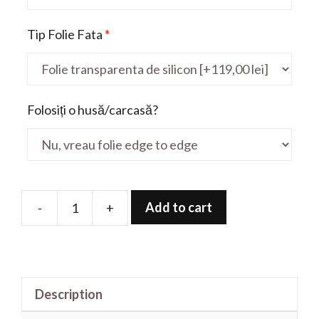
Tip Folie Fata
*
Folosiți o husă/carcasă?
Add to cart
-
+
Folie
de
protectie
pentru
Description
Vostro
3515