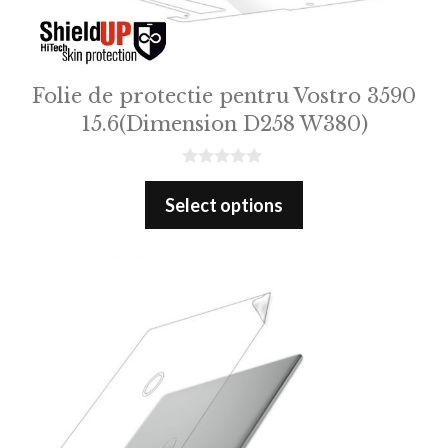
Folie de protectie pentru Vostro 3590
15.6(Dimension D258 W380)
0
o
Select options
u
t
o
f
5