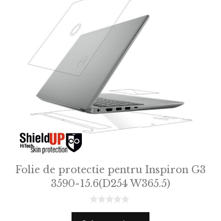
Folie de protectie pentru Inspiron G3
3590-15.6(D254 W365.5)
0
o