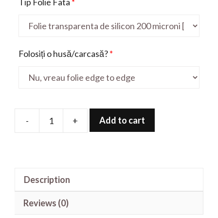
Tip Folie Fata
*
Folosiți o husă/carcasă?
*
Add to cart
-
+
Folie
de
protectie
pentru
Description
X100
quantity
Reviews (0)