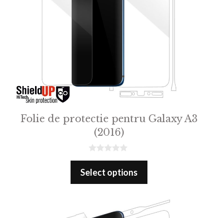
Folie de protectie pentru Galaxy A3
(2016)
0
o
Select options
u
t
o
f
5