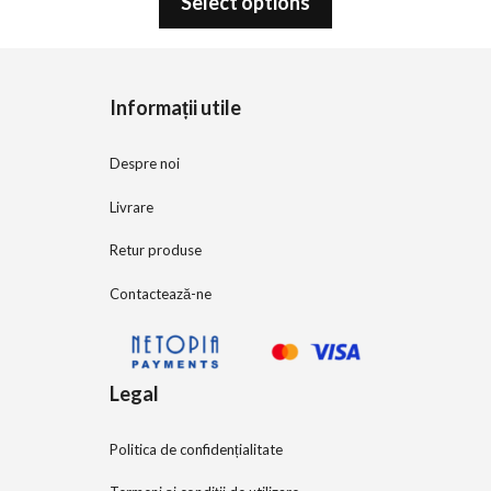
Select options
u
t
o
f
5
Informații utile
Despre noi
Livrare
Retur produse
Contactează-ne
Legal
Politica de confidențialitate