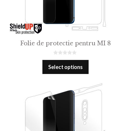
Folie de protectie pentru MI 8
0
o
Select options
u
t
o
f
5