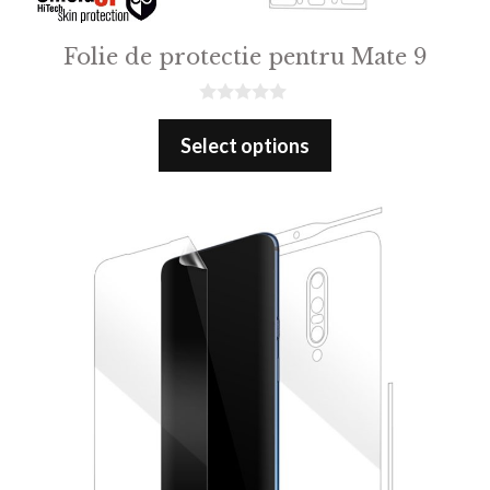
Folie de protectie pentru Mate 9
0
o
Select options
u
t
o
f
5