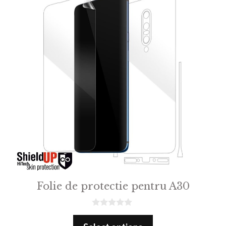
Folie de protectie pentru A30
0
o