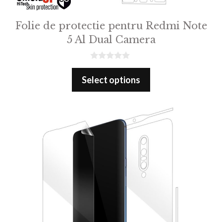
Folie de protectie pentru Redmi Note
5 Al Dual Camera
0
o
Select options
u
t
o
f
5