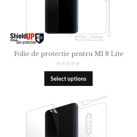
Folie de protectie pentru MI 8 Lite
0
o
Select options
u
t
o
f
5