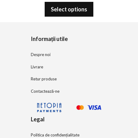
0
o
Select options
u
t
o
f
5
Informații utile
Despre noi
Livrare
Retur produse
Contactează-ne
Legal
Politica de confidențialitate