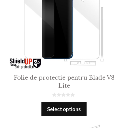
Folie de protectie pentru Blade V8
Lite
0
o
Select options
u
t
o
f
5