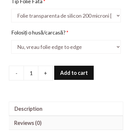
Tip Folie Fata
*
Folosiți o husă/carcasă?
*
Add to cart
-
+
Folie
de
protectie
pentru
Description
X4
quantity
Reviews (0)