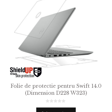
Folie de protectie pentru Swift 14.0
(Dimension D228 W323)
0
o