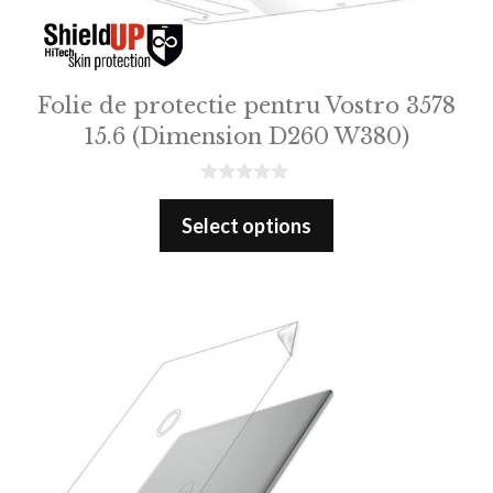
Folie de protectie pentru Vostro 3578
15.6 (Dimension D260 W380)
0
o
Select options
u
t
o
f
5