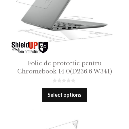
Folie de protectie pentru
Chromebook 14.0(D236.6 W341)
0
o
Select options
u
t
o
f
5