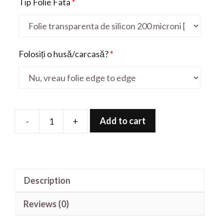
Tip Folie Fata
*
Folosiți o husă/carcasă?
*
Add to cart
-
+
Folie
de
protectie
pentru
Description
Y8C
quantity
Reviews (0)