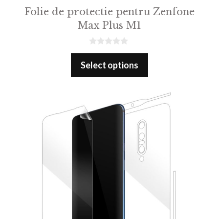
Folie de protectie pentru Zenfone
Max Plus M1
0
o
Select options
u
t
o
f
5