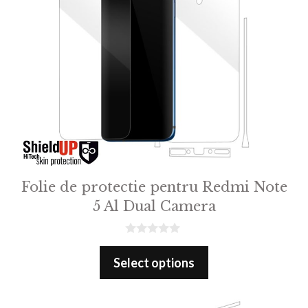
Folie de protectie pentru Redmi Note
5 Al Dual Camera
0
o
Select options
u
t
o
f
5