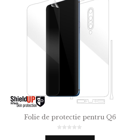
Folie de protectie pentru Q6
0
o