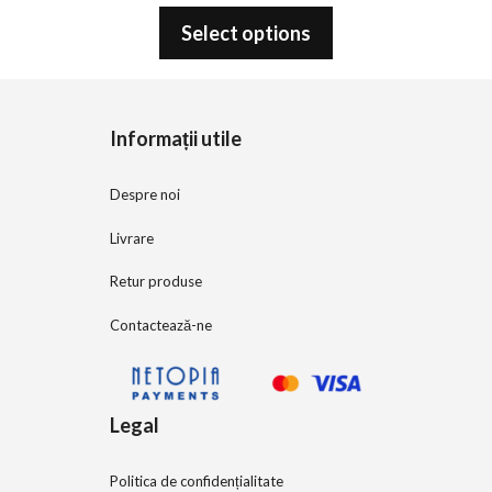
0
o
Select options
u
t
o
f
5
Informații utile
Despre noi
Livrare
Retur produse
Contactează-ne
Legal
Politica de confidențialitate