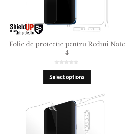
Folie de protectie pentru Redmi Note
4
0
o
Select options
u
t
o
f
5