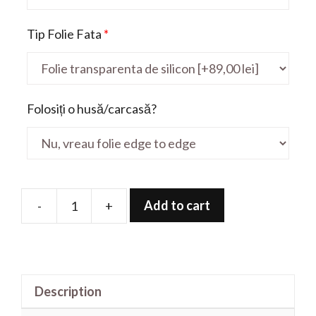
Tip Folie Fata
*
Folosiți o husă/carcasă?
Add to cart
-
+
Folie
de
protectie
pentru
Description
ZenPad
10