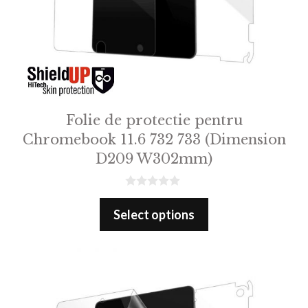
Folie de protectie pentru
Chromebook 11.6 732 733 (Dimension
D209 W302mm)
0
o
Select options
u
t
o
f
5