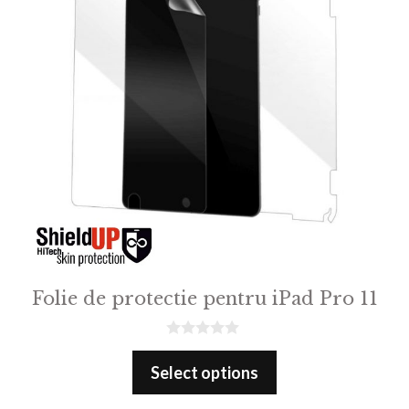
Folie de protectie pentru iPad Pro 11
0
o
Select options
u
t
o