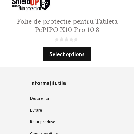
Folie de protectie pentru Tableta
PcPIPO X10 Pro 10.8
0
o
Select options
u
t
o
f
5
Informații utile
Despre noi
Livrare
Retur produse
Contactează-ne