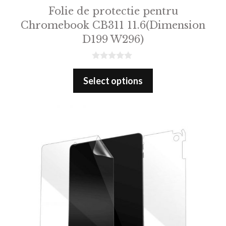
Folie de protectie pentru
Chromebook CB311 11.6(Dimension
D199 W296)
0
o
Select options
u
t
o
f
5