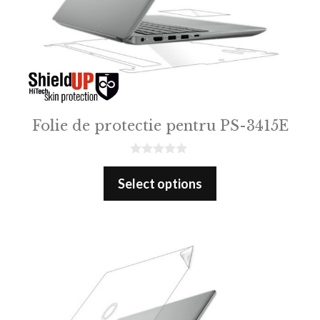
Folie de protectie pentru PS-3415E
0
o
Select options
u
t
o
f
5