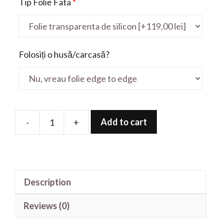
Tip Folie Fata
*
Folosiți o husă/carcasă?
Add to cart
-
+
Folie
de
protectie
pentru
Description
Latitude
9420
Reviews (0)
quantity