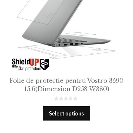
Folie de protectie pentru Vostro 3590
15.6(Dimension D258 W380)
0
o
Select options
u
t
o
f
5