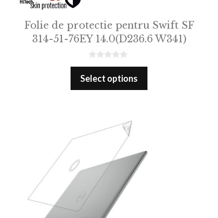
Folie de protectie pentru Swift SF
314-51-76EY 14.0(D236.6 W341)
0
o
Select options
u
t
o
f
5