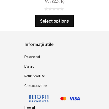
W325.4)
0
o
Select options
u
t
o
f
5
Informații utile
Despre noi
Livrare
Retur produse
Contactează-ne
Legal