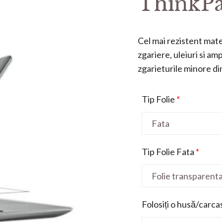
ThinkPa
Cel mai rezistent mater
zgariere, uleiuri si a
zgarieturile minore din 
Tip Folie
*
Tip Folie Fata
*
Folosiți o husă/carca