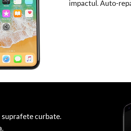
impactul. Auto-rep
u suprafete curbate.
a.