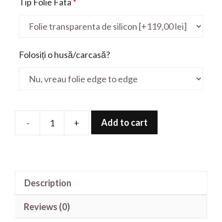
Tip Folie Fata
*
Folosiți o husă/carcasă?
Add to cart
-
+
Folie
de
protectie
pentru
Description
X415JA
14'
Reviews (0)
quantity