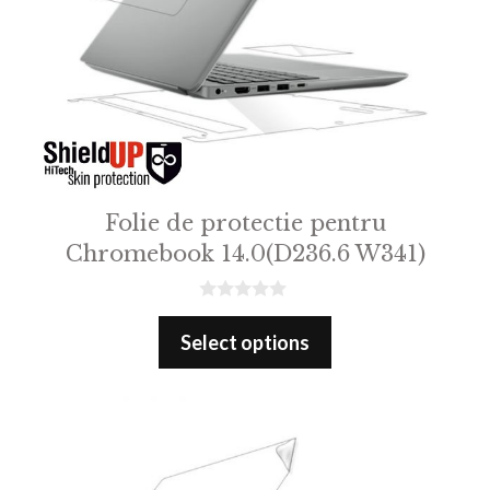
Folie de protectie pentru
Chromebook 14.0(D236.6 W341)
0
o
Select options
u
t
o
f
5