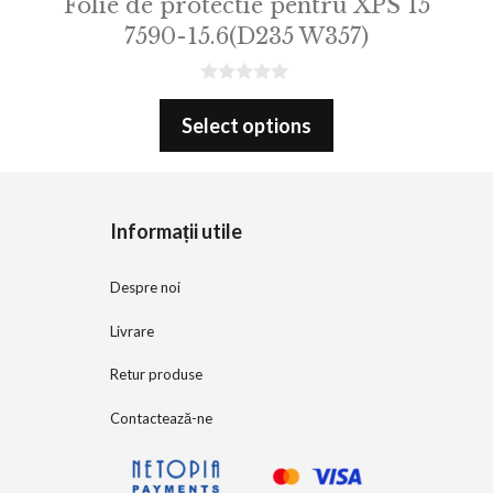
Folie de protectie pentru XPS 15
7590-15.6(D235 W357)
0
o
Select options
u
t
o
f
5
Informații utile
Despre noi
Livrare
Retur produse
Contactează-ne