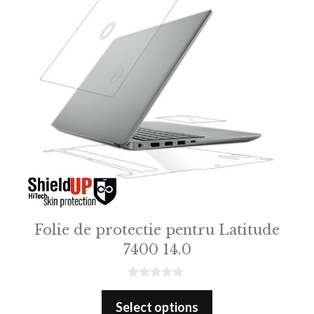
Folie de protectie pentru Latitude
7400 14.0
0
o
Select options
u