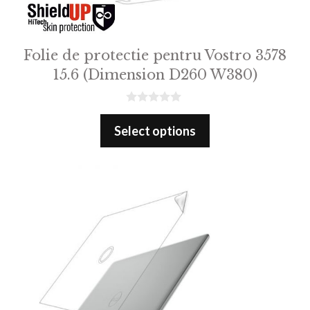
Folie de protectie pentru Vostro 3578
15.6 (Dimension D260 W380)
0
o
Select options
u
t
o
f
5