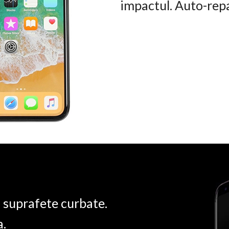
impactul. Auto-rep
u suprafete curbate.
a.