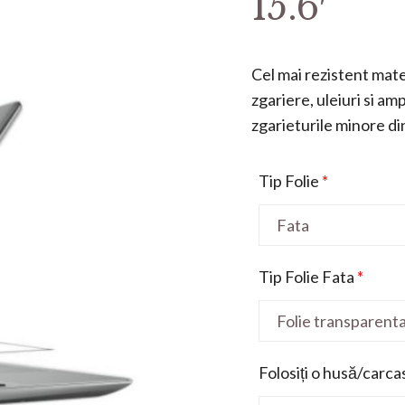
15.6′
Cel mai rezistent mater
zgariere, uleiuri si a
zgarieturile minore din 
Tip Folie
*
Tip Folie Fata
*
Folosiți o husă/carca