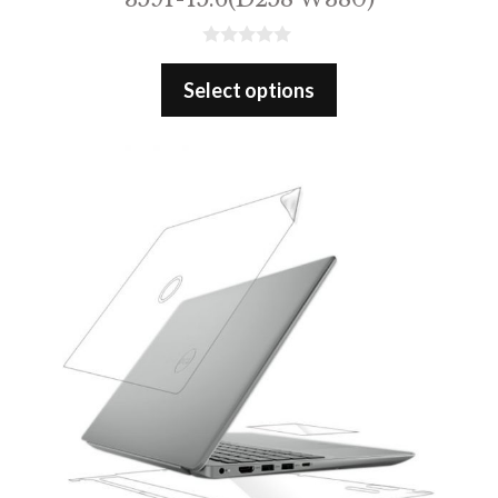
0
o
Select options
u
t
o
f
5