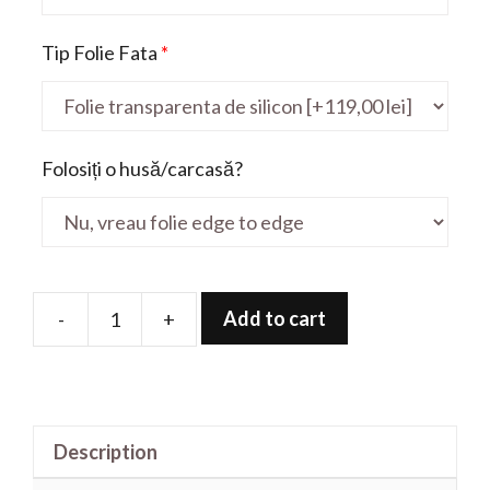
Tip Folie Fata
*
Folosiți o husă/carcasă?
Add to cart
-
+
Folie
de
protectie
pentru
Description
Erazer
Guardian