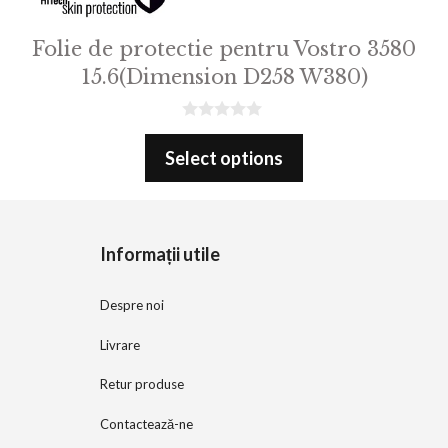
Folie de protectie pentru Vostro 3580
15.6(Dimension D258 W380)
0
o
Select options
u
t
o
f
5
Informații utile
Despre noi
Livrare
Retur produse
Contactează-ne