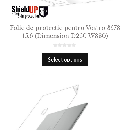
Folie de protectie pentru Vostro 3578
15.6 (Dimension D260 W380)
0
o
Select options
u
t
o
f
5