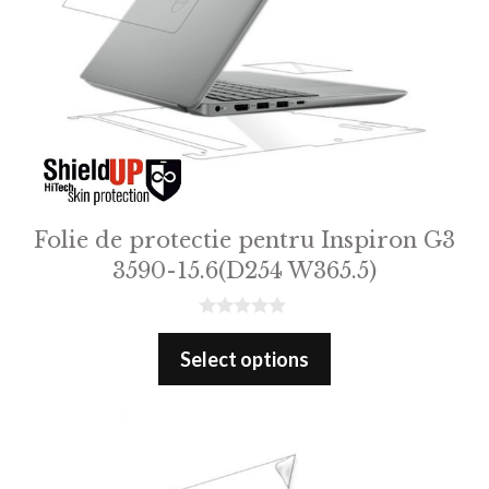
Folie de protectie pentru Inspiron G3
3590-15.6(D254 W365.5)
0
o
Select options
u
t
o
f
5