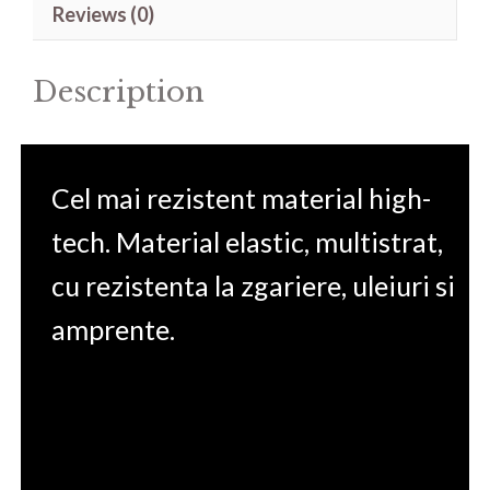
Reviews (0)
X10
15.6'
Description
quantity
Cel mai rezistent material high-
tech. Material elastic, multistrat,
cu rezistenta la zgariere, uleiuri si
amprente.