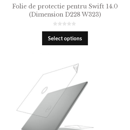
Folie de protectie pentru Swift 14.0
(Dimension D228 W323)
0
o
Select options
u
t
o
f
5