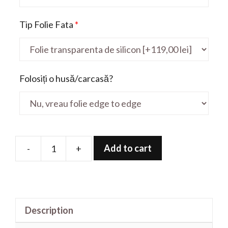
Tip Folie Fata
*
Folosiți o husă/carcasă?
Add to cart
-
+
Folie
de
protectie
pentru
Description
Gaming
Rog