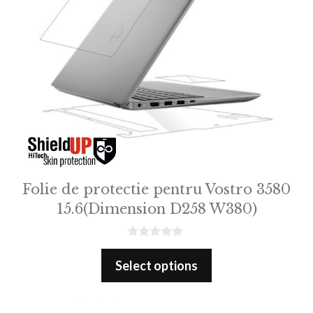
Folie de protectie pentru Vostro 3580
15.6(Dimension D258 W380)
0
o
Select options
u
t
o
f
5