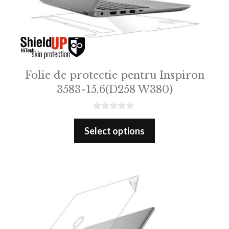
Folie de protectie pentru Inspiron
3583-15.6(D258 W380)
0
o
Select options
u
t
o
f
5