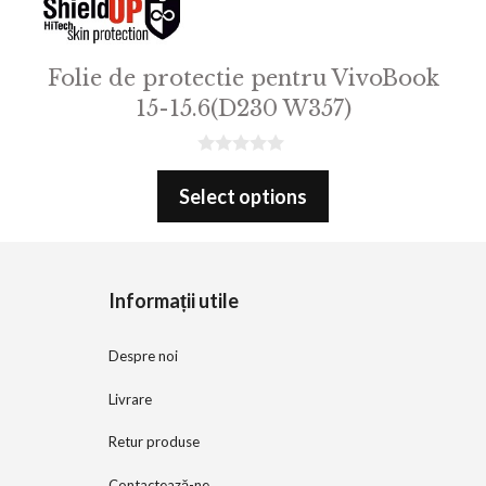
Folie de protectie pentru VivoBook
15-15.6(D230 W357)
0
o
Select options
u
t
o
f
5
Informații utile
Despre noi
Livrare
Retur produse
Contactează-ne