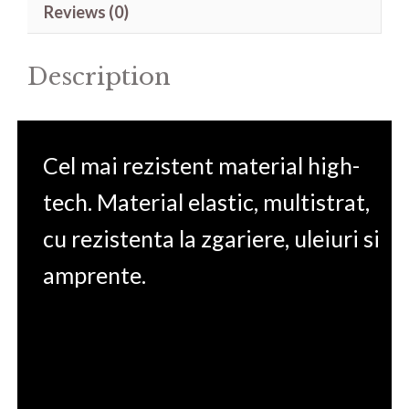
Reviews (0)
Strix
Scar
Description
15
15.6'
quantity
Cel mai rezistent material high-
tech. Material elastic, multistrat,
cu rezistenta la zgariere, uleiuri si
amprente.